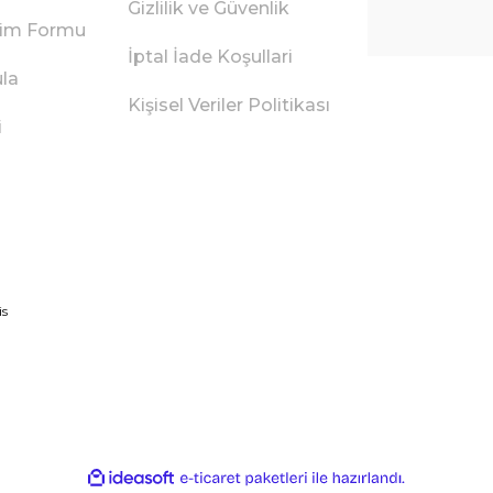
Gizlilik ve Güvenlik
irim Formu
İptal İade Koşullari
ula
Kişisel Veriler Politikası
i
ile
ideasoft
e-