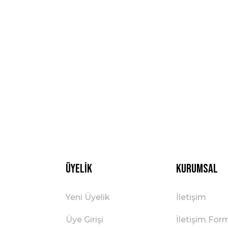
Üyelik
Kurumsal
Yeni Üyelik
İletişim
Üye Girişi
İletişim For