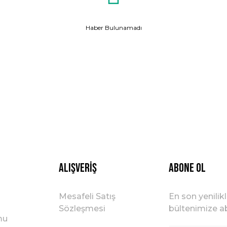
Haber Bulunamadı
Alışveriş
ABONE OL
Mesafeli Satış
En son yenilik
Sözleşmesi
bültenimize ab
mu