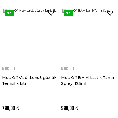
YENİ
YENİ
MUC-OFF
MUC-OFF
Muc-Off Vizör,Lens& gözlük
Muc-Off B.A.M Lastik Tamir
Temizlik kiti
Spreyi 125ml
790,00 ₺
990,00 ₺