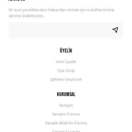
En son yeniliklerden haberdar olmak için e-bültenimize
abone olabilirsiniz.
Üyelik
Yeni Üyelik
Üye Girişi
Şifremi Unuttum
Kurumsal
İletişim
İletişim Formu
Havale Bildirim Formu
Sipariş Sorgula