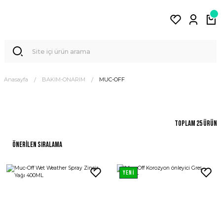
Anasayfa
BAKIM-ONARIM
MUC-OFF
Toplam 25 ürün
YENİ