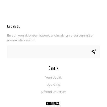
ABONE OL
En son yeniliklerden haberdar olmak için e-bültenimize
abone olabilirsiniz.
Üyelik
Yeni Üyelik
Üye Girişi
Şifremi Unuttum
Kurumsal