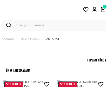
Anasayfa
YEDEK PARÇA
AKTARICI
Toplam 8 ürün
%15 İNDİRİM
%10 İNDİRİM