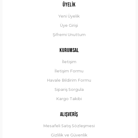
Üyelik
Yeni Üyelik
Üye Girişi
Şifremi Unuttum
Kurumsal
İletişim
İletişim Formu
Havale Bildirim Formu
Sipariş Sorgula
Kargo Takibi
Alışveriş
Mesafeli Satış Sözleşmesi
Gizlilik ve Güvenlik