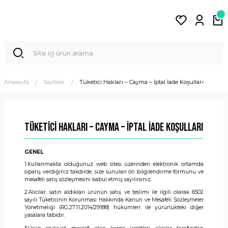
Anasayfa
Sayfalar
Tüketici Hakları – Cayma – İptal İade Koşulları
Tüketici Hakları – Cayma – İptal İade Koşulları
GENEL
:
1.Kullanmakta olduğunuz web sitesi üzerinden elektronik ortamda
sipariş verdiğiniz takdirde, size sunulan ön bilgilendirme formunu ve
mesafeli satış sözleşmesini kabul etmiş sayılırsınız.
2.Alıcılar, satın aldıkları ürünün satış ve teslimi ile ilgili olarak 6502
sayılı Tüketicinin Korunması Hakkında Kanun ve Mesafeli Sözleşmeler
Yönetmeliği (RG:27.11.2014/29188) hükümleri ile yürürlükteki diğer
yasalara tabidir.