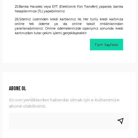
25.Banka Havalesi veya EFT (Elektronik Fon Transferi) yaparak, banka
hesaplarımıza (TL) yapabilirsiniz.
26.Sitemiz üzerinden kredi kartlarınız ile, Her türlü kredi kartınıza
online tek ödeme ya da online taksit imkânlarından
yararlanabilirsiniz. Online ödemelerinizde siparişiniz sonunda kredi
kartınızdan tutar çekim işlemi gerçekleşecektir
Tüm Sayfalar
ABONE OL
En son yeniliklerden haberdar olmak için e-bültenimize
abone olabilirsiniz.