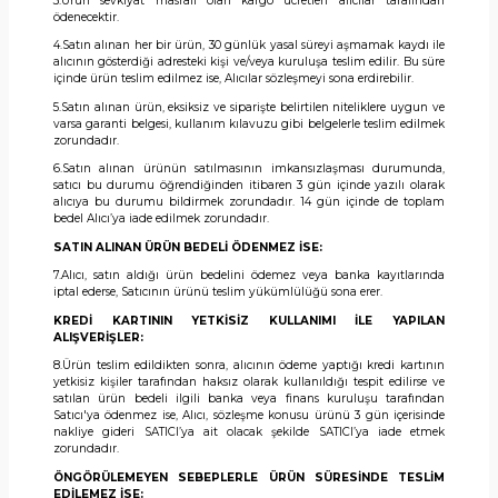
3.Ürün sevkiyat masrafı olan kargo ücretleri alıcılar tarafından
ödenecektir.
4.Satın alınan her bir ürün, 30 günlük yasal süreyi aşmamak kaydı ile
alıcının gösterdiği adresteki kişi ve/veya kuruluşa teslim edilir. Bu süre
içinde ürün teslim edilmez ise, Alıcılar sözleşmeyi sona erdirebilir.
5.Satın alınan ürün, eksiksiz ve siparişte belirtilen niteliklere uygun ve
varsa garanti belgesi, kullanım kılavuzu gibi belgelerle teslim edilmek
zorundadır.
6.Satın alınan ürünün satılmasının imkansızlaşması durumunda,
satıcı bu durumu öğrendiğinden itibaren 3 gün içinde yazılı olarak
alıcıya bu durumu bildirmek zorundadır. 14 gün içinde de toplam
bedel Alıcı’ya iade edilmek zorundadır.
SATIN ALINAN ÜRÜN BEDELİ ÖDENMEZ İSE:
7.Alıcı, satın aldığı ürün bedelini ödemez veya banka kayıtlarında
iptal ederse, Satıcının ürünü teslim yükümlülüğü sona erer.
KREDİ KARTININ YETKİSİZ KULLANIMI İLE YAPILAN
ALIŞVERİŞLER:
8.Ürün teslim edildikten sonra, alıcının ödeme yaptığı kredi kartının
yetkisiz kişiler tarafından haksız olarak kullanıldığı tespit edilirse ve
satılan ürün bedeli ilgili banka veya finans kuruluşu tarafından
Satıcı'ya ödenmez ise, Alıcı, sözleşme konusu ürünü 3 gün içerisinde
nakliye gideri SATICI’ya ait olacak şekilde SATICI’ya iade etmek
zorundadır.
ÖNGÖRÜLEMEYEN SEBEPLERLE ÜRÜN SÜRESİNDE TESLİM
EDİLEMEZ İSE: