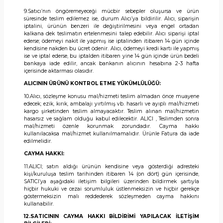
9.Satıcı’nın öngöremeyeceği mücbir sebepler oluşursa ve ürün
süresinde teslim edilemez ise, durum Alıcı’ya bildirilir. Alıcı, siparişin
iptalini, ürünün benzeri ile değiştirilmesini veya engel ortadan
kalkana dek teslimatın ertelenmesini talep edebilir. Alıcı siparişi iptal
ederse; ödemeyi nakit ile yapmış ise iptalinden itibaren 14 gün içinde
kendisine nakden bu ücret ödenir. Alıcı, ödemeyi kredi kartı ile yapmış
ise ve iptal ederse, bu iptalden itibaren yine 14 gün içinde ürün bedeli
bankaya iade edilir, ancak bankanın alıcının hesabına 2-3 hafta
içerisinde aktarması olasıdır.
ALICININ ÜRÜNÜ KONTROL ETME YÜKÜMLÜLÜĞÜ:
10.Alıcı, sözleşme konusu mal/hizmeti teslim almadan önce muayene
edecek; ezik, kırık, ambalajı yırtılmış vb. hasarlı ve ayıplı mal/hizmeti
kargo şirketinden teslim almayacaktır. Teslim alınan mal/hizmetin
hasarsız ve sağlam olduğu kabul edilecektir. ALICI , Teslimden sonra
mal/hizmeti özenle korunmak zorundadır. Cayma hakkı
kullanılacaksa mal/hizmet kullanılmamalıdır. Ürünle Fatura da iade
edilmelidir.
CAYMA HAKKI:
11.ALICI; satın aldığı ürünün kendisine veya gösterdiği adresteki
kişi/kuruluşa teslim tarihinden itibaren 14 (on dört) gün içerisinde,
SATICI’ya aşağıdaki iletişim bilgileri üzerinden bildirmek şartıyla
hiçbir hukuki ve cezai sorumluluk üstlenmeksizin ve hiçbir gerekçe
göstermeksizin malı reddederek sözleşmeden cayma hakkını
kullanabilir.
12.SATICININ CAYMA HAKKI BİLDİRİMİ YAPILACAK İLETİŞİM