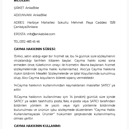
BİLGİLERİ:
ŞİRKET: AnkaBike
ADI/UNVANI: AnkaBİke
ADRES: Harbiye Mahallesi Sokullu Mehmet Paşa Caddesi 13/B
Çankaya/Ankara
EPOSTA: info@ankabike.com
TEL:0312 483 45 46
CAYMA HAKKININ SÜRESİ:
13.Alıcı, satın aldığı eğer bir hizmet ise, bu 14 günlük süre sözleşmenin
imzalandığı tarihten itibaren başlar. Cayma hakkı süresi sona
ermeden önce, tüketicinin onayı ile hizmetin ifasına başlanan hizmet
sözleşmelerinde cayma hakkı kullanılamaz. Alıcı’ya Cayma hakkına
ilişkin bildirim Mesafeli Sözleşmelerde ve İptal Koşullarında sunulmuş
olup, Alıcı Cayma koşullarını bilerek sipariş vermektedir.
14.Cayma hakkının kullanımından kaynaklanan masraflar SATICI’ ya
aittir.
15.Cayma hakkının kullanılması için 14 (ondört) günlük süre içinde
SATICI' ya iadeli taahhütlü posta, faks, e-posta veya SATICI tarafından
bildirilen yöntem ile yazılı veya ilgili yöntemle bildirimde
bulunulması ve ürünün işbu sözleşmede düzenlenen "Cayma Hakkı
Kullanılamayacak Ürünler" hükümleri çerçevesinde kullanılmamış
olması şarttır.
CAYMA HAKKININ KULLANIMI: