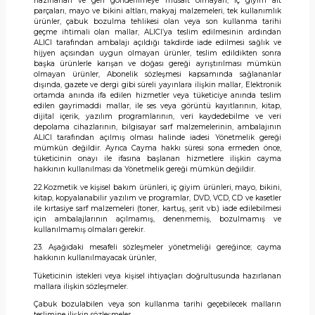
hazırlanan ve geri gönderilmeye müsait olmayan, iç giyim alt
parçaları, mayo ve bikini altları, makyaj malzemeleri, tek kullanımlık
ürünler, çabuk bozulma tehlikesi olan veya son kullanma tarihi
geçme ihtimali olan mallar, ALICI’ya teslim edilmesinin ardından
ALICI tarafından ambalajı açıldığı takdirde iade edilmesi sağlık ve
hijyen açısından uygun olmayan ürünler, teslim edildikten sonra
başka ürünlerle karışan ve doğası gereği ayrıştırılması mümkün
olmayan ürünler, Abonelik sözleşmesi kapsamında sağlananlar
dışında, gazete ve dergi gibi süreli yayınlara ilişkin mallar, Elektronik
ortamda anında ifa edilen hizmetler veya tüketiciye anında teslim
edilen gayrimaddi mallar, ile ses veya görüntü kayıtlarının, kitap,
dijital içerik, yazılım programlarının, veri kaydedebilme ve veri
depolama cihazlarının, bilgisayar sarf malzemelerinin, ambalajının
ALICI tarafından açılmış olması halinde iadesi Yönetmelik gereği
mümkün değildir. Ayrıca Cayma hakkı süresi sona ermeden önce,
tüketicinin onayı ile ifasına başlanan hizmetlere ilişkin cayma
hakkının kullanılması da Yönetmelik gereği mümkün değildir.
22.Kozmetik ve kişisel bakım ürünleri, iç giyim ürünleri, mayo, bikini,
kitap, kopyalanabilir yazılım ve programlar, DVD, VCD, CD ve kasetler
ile kırtasiye sarf malzemeleri (toner, kartuş, şerit vb.) iade edilebilmesi
için ambalajlarının açılmamış, denenmemiş, bozulmamış ve
kullanılmamış olmaları gerekir.
23. Aşağıdaki mesafeli sözleşmeler yönetmeliği gereğince; cayma
hakkının kullanılmayacak ürünler,
Tüketicinin istekleri veya kişisel ihtiyaçları doğrultusunda hazırlanan
mallara ilişkin sözleşmeler.
Çabuk bozulabilen veya son kullanma tarihi geçebilecek malların
teslimine ilişkin sözleşmeler.