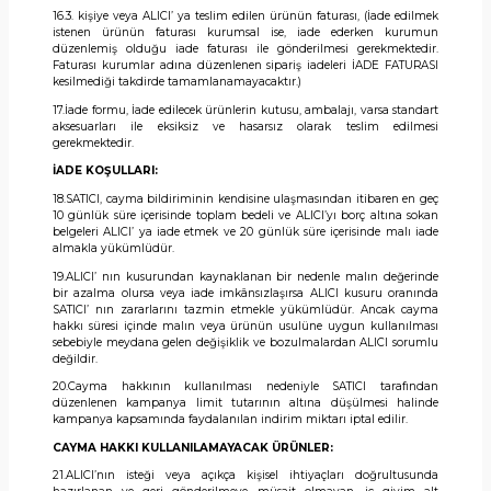
16.3. kişiye veya ALICI’ ya teslim edilen ürünün faturası, (İade edilmek
istenen ürünün faturası kurumsal ise, iade ederken kurumun
düzenlemiş olduğu iade faturası ile gönderilmesi gerekmektedir.
Faturası kurumlar adına düzenlenen sipariş iadeleri İADE FATURASI
kesilmediği takdirde tamamlanamayacaktır.)
17.İade formu, İade edilecek ürünlerin kutusu, ambalajı, varsa standart
aksesuarları ile eksiksiz ve hasarsız olarak teslim edilmesi
gerekmektedir.
İADE KOŞULLARI:
18.SATICI, cayma bildiriminin kendisine ulaşmasından itibaren en geç
10 günlük süre içerisinde toplam bedeli ve ALICI’yı borç altına sokan
belgeleri ALICI’ ya iade etmek ve 20 günlük süre içerisinde malı iade
almakla yükümlüdür.
19.ALICI’ nın kusurundan kaynaklanan bir nedenle malın değerinde
bir azalma olursa veya iade imkânsızlaşırsa ALICI kusuru oranında
SATICI’ nın zararlarını tazmin etmekle yükümlüdür. Ancak cayma
hakkı süresi içinde malın veya ürünün usulüne uygun kullanılması
sebebiyle meydana gelen değişiklik ve bozulmalardan ALICI sorumlu
değildir.
20.Cayma hakkının kullanılması nedeniyle SATICI tarafından
düzenlenen kampanya limit tutarının altına düşülmesi halinde
kampanya kapsamında faydalanılan indirim miktarı iptal edilir.
CAYMA HAKKI KULLANILAMAYACAK ÜRÜNLER:
21.ALICI’nın isteği veya açıkça kişisel ihtiyaçları doğrultusunda