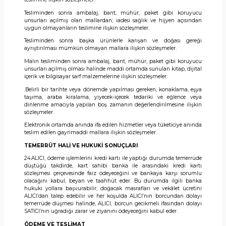
Tesliminden sonra ambalaj, bant, mühür, paket gibi koruyucu
unsurları açılmış olan mallardan; iadesi sağlık ve hijyen açısından
uygun olmayanların teslimine ilişkin sözleşmeler.
Tesliminden sonra başka ürünlerle karışan ve doğası gereği
ayrıştırılması mümkün olmayan mallara ilişkin sözleşmeler.
Malın tesliminden sonra ambalaj, bant, mühür, paket gibi koruyucu
unsurları açılmış olması halinde maddi ortamda sunulan kitap, dijital
içerik ve bilgisayar sarf malzemelerine ilişkin sözleşmeler.
.Belirli bir tarihte veya dönemde yapılması gereken, konaklama, eşya
taşıma, araba kiralama, yiyecek-içecek tedariki ve eğlence veya
dinlenme amacıyla yapılan boş zamanın değerlendirilmesine ilişkin
sözleşmeler.
Elektronik ortamda anında ifa edilen hizmetler veya tüketiciye anında
teslim edilen gayrimaddi mallara ilişkin sözleşmeler.
TEMERRÜT HALİ VE HUKUKİ SONUÇLARI
24.ALICI, ödeme işlemlerini kredi kartı ile yaptığı durumda temerrüde
düştüğü takdirde, kart sahibi banka ile arasındaki kredi kartı
sözleşmesi çerçevesinde faiz ödeyeceğini ve bankaya karşı sorumlu
olacağını kabul, beyan ve taahhüt eder. Bu durumda ilgili banka
hukuki yollara başvurabilir; doğacak masrafları ve vekâlet ücretini
ALICI’dan talep edebilir ve her koşulda ALICI’nın borcundan dolayı
temerrüde düşmesi halinde, ALICI, borcun gecikmeli ifasından dolayı
SATICI’nın uğradığı zarar ve ziyanını ödeyeceğini kabul eder.
ÖDEME VE TESLİMAT