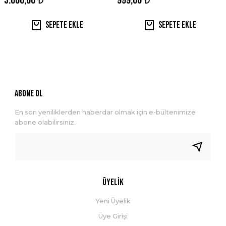
3.060,00 ₺
999,00 ₺
Sepete Ekle
Sepete Ekle
ABONE OL
En son yeniliklerden haberdar olmak için e-bültenimize
abone olabilirsiniz.
Üyelik
Yeni Üyelik
Üye Girişi