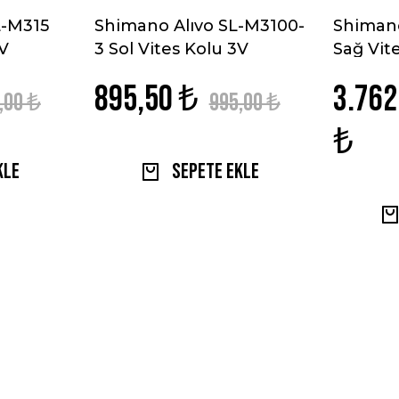
L-M315
Shimano Alıvo SL-M3100-
Shiman
8V
3 Sol Vites Kolu 3V
Sağ Vit
895,50 ₺
3.762
,00 ₺
995,00 ₺
₺
kle
Sepete Ekle