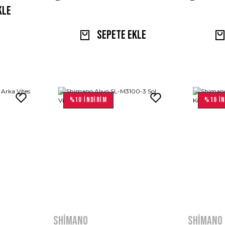
kle
Sepete Ekle
%10 İNDİRİM
%10 İN
Shimano
Shimano