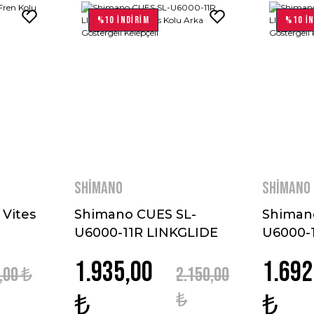
%10 İNDİRİM
%10 İN
Shimano
Shimano
Vites
Shimano CUES SL-
Shiman
U6000-11R LINKGLIDE
U6000-
11V Vites Kolu Arka
10V Vit
1.935,00
1.692
Göstergeli Kelepçeli
Gösterg
,00 ₺
2.150,00
₺
₺
₺