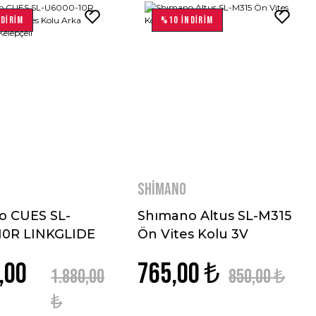
DİRİM
%10 İNDİRİM
Shimano
o CUES SL-
Shımano Altus SL-M315
10R LINKGLIDE
Ön Vites Kolu 3V
es Kolu Arka
,00
765,00 ₺
eli Kelepçeli
1.880,00
850,00 ₺
₺