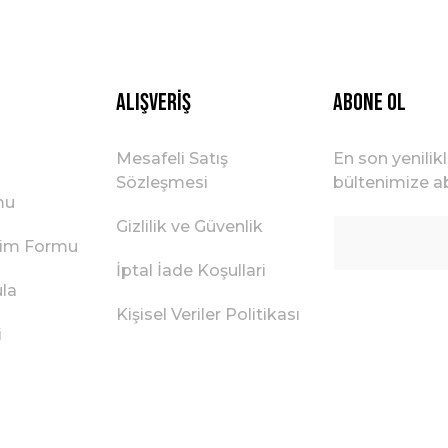
Alışveriş
ABONE OL
Mesafeli Satış
En son yenilik
Sözleşmesi
bültenimize ab
mu
Gizlilik ve Güvenlik
irim Formu
İptal İade Koşullari
ula
Kişisel Veriler Politikası
i