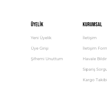
Üyelik
Kurumsal
Yeni Üyelik
İletişim
Üye Girişi
İletişim For
Şifremi Unuttum
Havale Bild
Sipariş Sorg
Kargo Takib