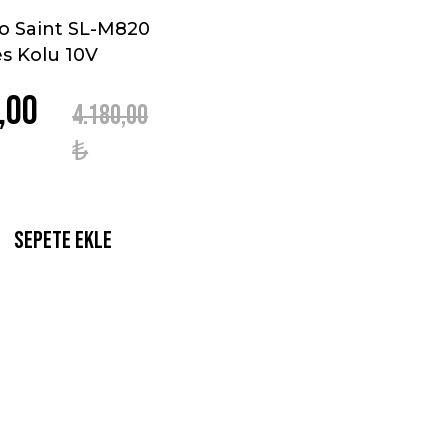
o Saint SL-M820
es Kolu 10V
,00
4.180,00
₺
Sepete Ekle