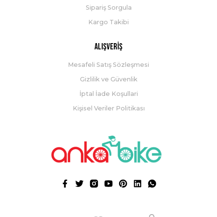
Sipariş Sorgula
Kargo Takibi
Alışveriş
Mesafeli Satış Sözleşmesi
Gizlilik ve Güvenlik
İptal İade Koşullari
Kişisel Veriler Politikası