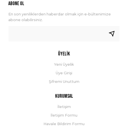
ABONE OL
En son yeniliklerden haberdar olmak için e-bültenimize
abone olabilirsiniz.
Üyelik
Yeni Üyelik
Üye Girişi
Şifremi Unuttum
Kurumsal
İletişim
İletişim Formu
Havale Bildirim Formu