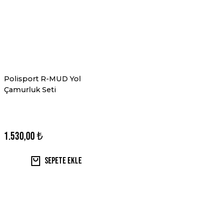
E
YUCU ARMOR
ET
ARA KAFESİ
Polisport R-MUD Yol
Çamurluk Seti
RI
1.530,00 ₺
Sepete Ekle