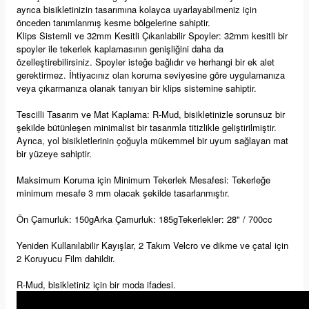
ayrıca bisikletinizin tasarımına kolayca uyarlayabilmeniz için
önceden tanımlanmış kesme bölgelerine sahiptir.
Klips Sistemli ve 32mm Kesitli Çıkarılabilir Spoyler: 32mm kesitli bir
spoyler ile tekerlek kaplamasının genişliğini daha da
özelleştirebilirsiniz. Spoyler isteğe bağlıdır ve herhangi bir ek alet
gerektirmez. İhtiyacınız olan koruma seviyesine göre uygulamanıza
veya çıkarmanıza olanak tanıyan bir klips sistemine sahiptir.
Tescilli Tasarım ve Mat Kaplama: R-Mud, bisikletinizle sorunsuz bir
şekilde bütünleşen minimalist bir tasarımla titizlikle geliştirilmiştir.
Ayrıca, yol bisikletlerinin çoğuyla mükemmel bir uyum sağlayan mat
bir yüzeye sahiptir.
Maksimum Koruma için Minimum Tekerlek Mesafesi: Tekerleğe
minimum mesafe 3 mm olacak şekilde tasarlanmıştır.
Ön Çamurluk: 150gArka Çamurluk: 185gTekerlekler: 28" / 700cc
Yeniden Kullanılabilir Kayışlar, 2 Takım Velcro ve dikme ve çatal için
2 Koruyucu Film dahildir.
R-Mud, bisikletiniz için bir moda ifadesi.