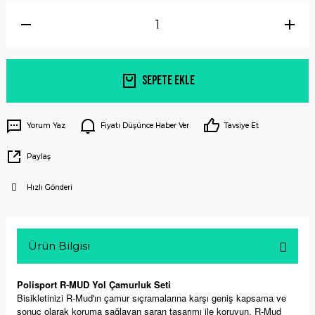
Sepete Ekle
Yorum Yaz
Fiyatı Düşünce Haber Ver
Tavsiye Et
Paylaş
Hızlı Gönderi
Ürün Bilgisi
Polisport R-MUD Yol Çamurluk Seti
Bisikletinizi R-Mud'ın çamur sıçramalarına karşı geniş kapsama ve
sonuç olarak koruma sağlayan saran tasarımı ile koruyun. R-Mud