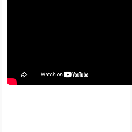
Yorumlar
Soru & Cevap
Bu ürüne ilk yorumu siz yapın!