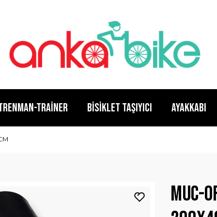
TRENMAN-TRAİNER
BİSİKLET TAŞIYICI
AYAKKABI
0CM
Muc-Of