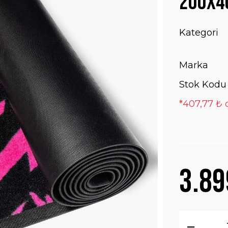
200X4
Kategori
Marka
Stok Kodu
*407,77 ₺ 
3.89