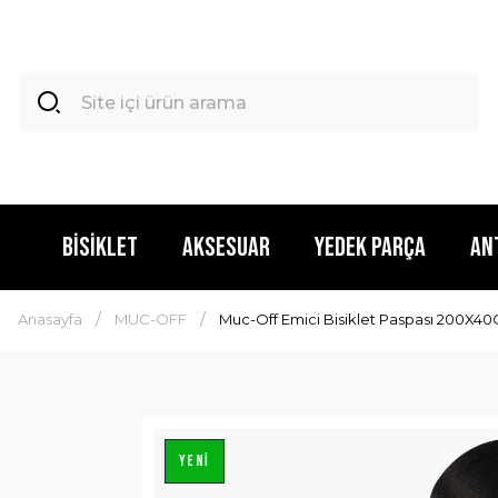
BİSİKLET
AKSESUAR
YEDEK PARÇA
AN
Anasayfa
MUC-OFF
Muc-Off Emici Bisiklet Paspası 200X4
YENİ