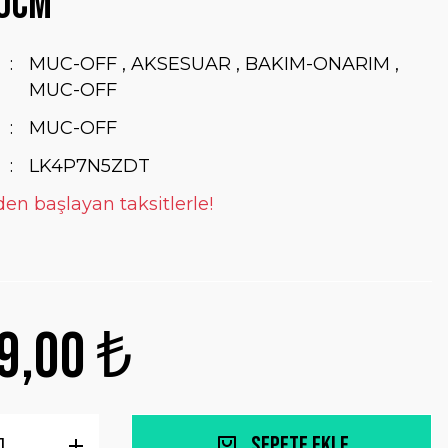
0CM
MUC-OFF
,
AKSESUAR
,
BAKIM-ONARIM
,
MUC-OFF
MUC-OFF
LK4P7N5ZDT
den başlayan taksitlerle!
9,00 ₺
Sepete Ekle