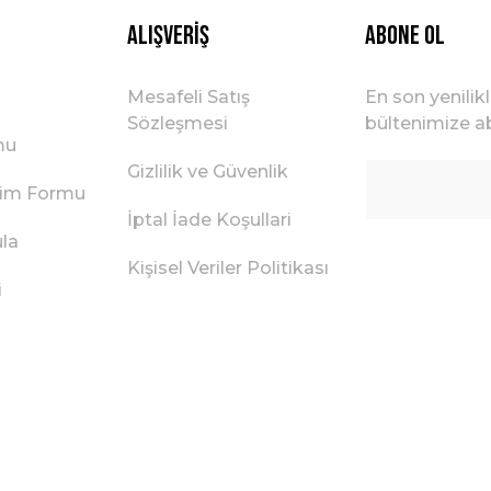
Alışveriş
ABONE OL
Mesafeli Satış
En son yenilik
Sözleşmesi
bültenimize ab
mu
Gizlilik ve Güvenlik
irim Formu
İptal İade Koşullari
ula
Kişisel Veriler Politikası
i