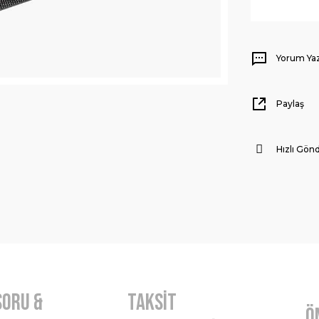
Yorum Ya
Paylaş
Hızlı Gönd
Soru &
Taksit
Ö