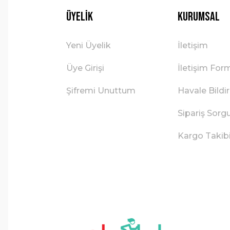
Üyelik
Kurumsal
Yeni Üyelik
İletişim
Üye Girişi
İletişim For
Şifremi Unuttum
Havale Bild
Sipariş Sorg
Kargo Takib