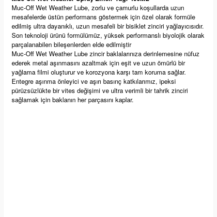
Muc-Off Wet Weather Lube, zorlu ve çamurlu koşullarda uzun
mesafelerde üstün performans göstermek için özel olarak formüle
edilmiş ultra dayanıklı, uzun mesafeli bir bisiklet zinciri yağlayıcısıdır.
Son teknoloji ürünü formülümüz, yüksek performanslı biyolojik olarak
parçalanabilen bileşenlerden elde edilmiştir
Muc-Off Wet Weather Lube zincir baklalarınıza derinlemesine nüfuz
ederek metal aşınmasını azaltmak için eşit ve uzun ömürlü bir
yağlama filmi oluşturur ve korozyona karşı tam koruma sağlar.
Entegre aşınma önleyici ve aşırı basınç katkılarımız, ipeksi
pürüzsüzlükte bir vites değişimi ve ultra verimli bir tahrik zinciri
sağlamak için baklanın her parçasını kaplar.
Yorumlar
Soru & Cevap
Bu ürüne ilk yorumu siz yapın!
Taksit Seçenekleri
Yorum Yaz
Ürün hakkında henüz soru sorulmamış.