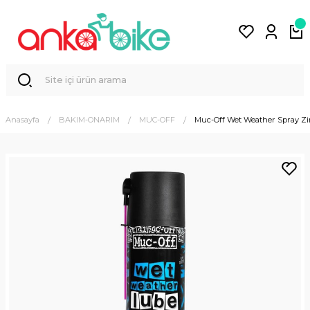
Anasayfa
BAKIM-ONARIM
MUC-OFF
Muc-Off Wet Weather Spray Zi