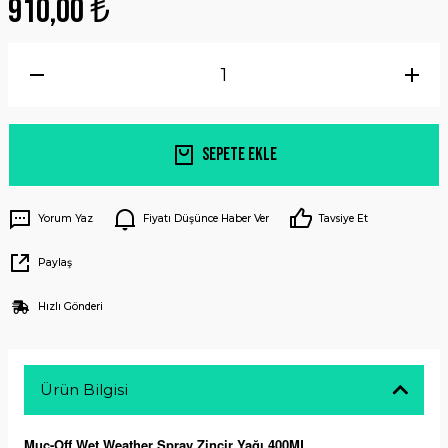
910,00 ₺
Sepete Ekle
Yorum Yaz
Fiyatı Düşünce Haber Ver
Tavsiye Et
Paylaş
Hızlı Gönderi
Ürün Bilgisi
Muc-Off Wet Weather Spray Zincir Yağı 400ML