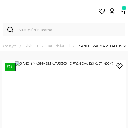
Anasayfa
BİSİKLET
DAĞ BİSİKLETİ
BİANCHİ MAGMA 29.1 ALTUS 3X8
YENİ