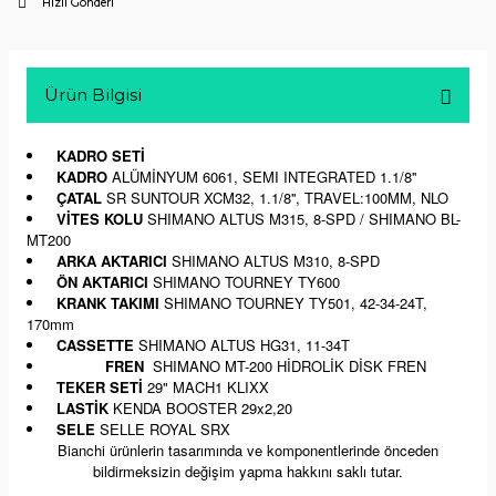
Hızlı Gönderi
Ürün Bilgisi
KADRO SETİ
KADRO
ALÜMİNYUM 6061, SEMI INTEGRATED 1.1/8''
ÇATAL
SR SUNTOUR XCM32, 1.1/8'', TRAVEL:100MM, NLO
VİTES KOLU
SHIMANO ALTUS M315, 8-SPD / SHIMANO BL-
MT200
ARKA AKTARICI
SHIMANO ALTUS M310, 8-SPD
ÖN AKTARICI
SHIMANO TOURNEY TY600
KRANK TAKIMI
SHIMANO TOURNEY TY501, 42-34-24T,
170mm
CASSETTE
SHIMANO ALTUS HG31, 11-34T
FREN
SHIMANO MT-200 HİDROLİK DİSK FREN
TEKER SETİ
29" MACH1 KLIXX
LASTİK
KENDA BOOSTER 29x2,20
SELE
SELLE ROYAL SRX
Bianchi ürünlerin tasarımında ve komponentlerinde önceden
bildirmeksizin değişim yapma hakkını saklı tutar.