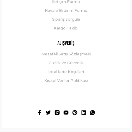
İletişim Formu
Havale Bildirim Formu
1.390,00 ₺
Sipariş Sorgula
Kargo Takibi
Sepete Ekle
Alışveriş
Mesafeli Satış Sözleşmesi
Gizlilik ve Güvenlik
İptal İade Koşullari
Kişisel Veriler Politikası