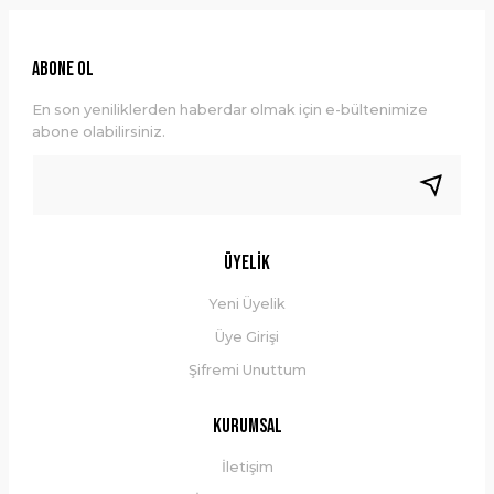
YENİ
Ürün fiyatı diğer sitelerden daha pahalı.
Bu ürüne benzer farklı alternatifler olmalı.
ABONE OL
En son yeniliklerden haberdar olmak için e-bültenimize
abone olabilirsiniz.
Gönder
Üyelik
Yeni Üyelik
Üye Girişi
Şifremi Unuttum
MUC-OFF
Kurumsal
Muc-Off C3 Seramik Kuru Hava Zincir Yağı 120ml
İletişim