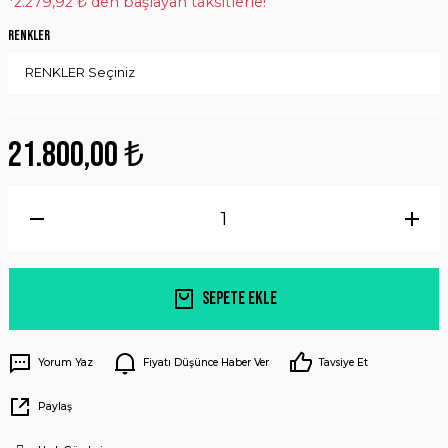
*2.279,92 ₺ den başlayan taksitlerle!
RENKLER
21.800,00 ₺
Sepete Ekle
Yorum Yaz
Fiyatı Düşünce Haber Ver
Tavsiye Et
Paylaş