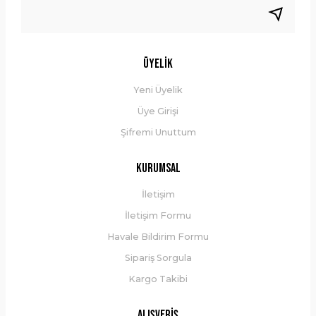
Gönder
Üyelik
Yeni Üyelik
Üye Girişi
Şifremi Unuttum
Polisport Guppy Junior 35KG Çocuk Taşıyıcı
Kurumsal
İletişim
İletişim Formu
4.900,00 ₺
Havale Bildirim Formu
Sipariş Sorgula
Sepete Ekle
Kargo Takibi
Alışveriş