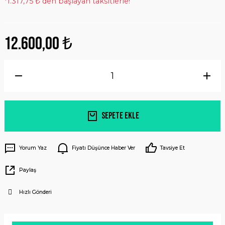
*1.317,75 ₺ den başlayan taksitlerle!
12.600,00 ₺
Sepete Ekle
Yorum Yaz
Fiyatı Düşünce Haber Ver
Tavsiye Et
Paylaş
Hızlı Gönderi