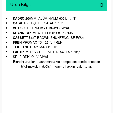
Ürün Bilgisi
KADRO
260MM, ALÜMİNYUM 6061, 1.1/8''
ÇATAL
RİJİT ÇELİK ÇATAL 1.1/8''
VİTES KOLU
PROMAX BL-42G SİYAH
KRANK TAKIMI
WHEELTOP 28T 127MM
CASSETTE
18T BROWN SHUNFENG, SF-FW08
FREN
PROMAX TX-122, V-FREN
TEKER SETİ
16" MACH1 KID
LASTİK
MITAS CHEETAH R15 54-305 16x2,10
SELE
DDK K16V SİYAH
Bianchi ürünlerin tasarımında ve komponentlerinde önceden
bildirmeksizin değişim yapma hakkını saklı tutar.
Yorumlar
Soru & Cevap
Bu ürüne ilk yorumu siz yapın!