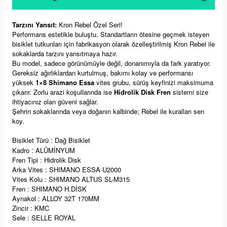
Tarzını Yansıt:
Kron Rebel Özel Seri!
Performans estetikle buluştu. Standartların ötesine geçmek isteyen
bisiklet tutkunları için fabrikasyon olarak özelleştirilmiş Kron Rebel ile
sokaklarda tarzını yansıtmaya hazır.
Bu model, sadece görünümüyle değil, donanımıyla da fark yaratıyor.
Gereksiz ağırlıklardan kurtulmuş, bakımı kolay ve performansı
yüksek
1×8 Shimano Essa
vites grubu, sürüş keyfinizi maksimuma
çıkarır. Zorlu arazi koşullarında ise
Hidrolik Disk Fren
sistemi size
ihtiyacınız olan güveni sağlar.
Şehrin sokaklarında veya doğanın kalbinde; Rebel ile kuralları sen
koy.
Bisiklet Türü : Dağ Bisiklet
:
Kadro
ALÜMİNYUM
Fren Tipi : Hidrolik Disk
Arka Vites : SHIMANO ESSA U2000
Vites Kolu : SHIMANO ALTUS SL-M315
Fren : SHIMANO H.DİSK
Aynakol : ALLOY 32T 170MM
Zincir : KMC
Sele : SELLE ROYAL