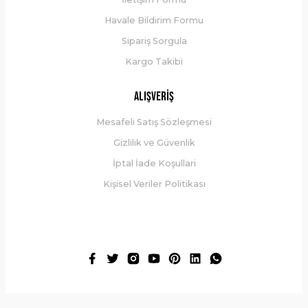
Havale Bildirim Formu
Sipariş Sorgula
Kargo Takibi
Alışveriş
Mesafeli Satış Sözleşmesi
Gizlilik ve Güvenlik
İptal İade Koşullari
Kişisel Veriler Politikası