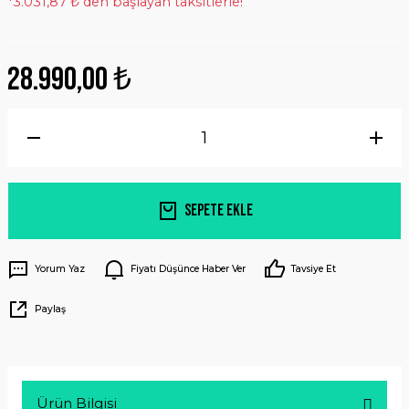
*3.031,87 ₺ den başlayan taksitlerle!
28.990,00 ₺
Sepete Ekle
Yorum Yaz
Fiyatı Düşünce Haber Ver
Tavsiye Et
Paylaş
Ürün Bilgisi