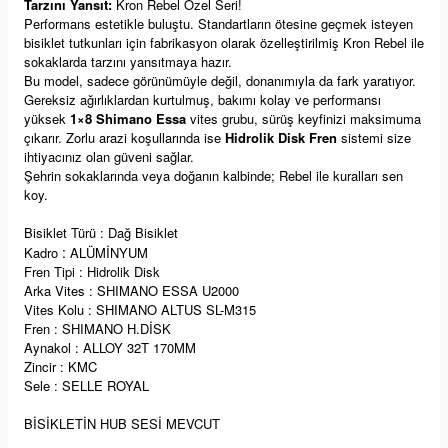
Tarzını Yansıt:
Kron Rebel Özel Seri!
Performans estetikle buluştu. Standartların ötesine geçmek isteyen
bisiklet tutkunları için fabrikasyon olarak özelleştirilmiş Kron Rebel ile
sokaklarda tarzını yansıtmaya hazır.
Bu model, sadece görünümüyle değil, donanımıyla da fark yaratıyor.
Gereksiz ağırlıklardan kurtulmuş, bakımı kolay ve performansı
yüksek
1×8 Shimano Essa
vites grubu, sürüş keyfinizi maksimuma
çıkarır. Zorlu arazi koşullarında ise
Hidrolik Disk Fren
sistemi size
ihtiyacınız olan güveni sağlar.
Şehrin sokaklarında veya doğanın kalbinde; Rebel ile kuralları sen
koy.
Bisiklet Türü : Dağ Bisiklet
:
Kadro
ALÜMİNYUM
Fren Tipi : Hidrolik Disk
Arka Vites : SHIMANO ESSA U2000
Vites Kolu : SHIMANO ALTUS SL-M315
Fren : SHIMANO H.DİSK
Aynakol : ALLOY 32T 170MM
Zincir : KMC
Sele : SELLE ROYAL
BİSİKLETİN HUB SESİ MEVCUT