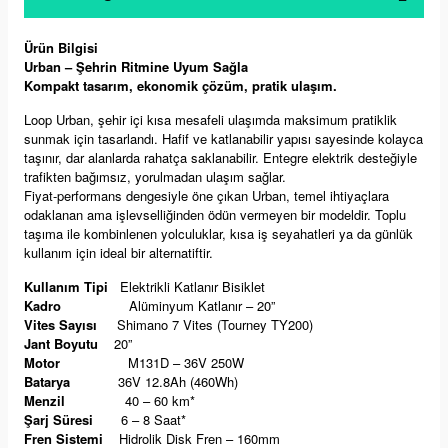
Ürün Bilgisi
Urban – Şehrin Ritmine Uyum Sağla
Kompakt tasarım, ekonomik çözüm, pratik ulaşım.
Loop Urban, şehir içi kısa mesafeli ulaşımda maksimum pratiklik
sunmak için tasarlandı. Hafif ve katlanabilir yapısı sayesinde kolayca
taşınır, dar alanlarda rahatça saklanabilir. Entegre elektrik desteğiyle
trafikten bağımsız, yorulmadan ulaşım sağlar.
Fiyat-performans dengesiyle öne çıkan Urban, temel ihtiyaçlara
odaklanan ama işlevselliğinden ödün vermeyen bir modeldir. Toplu
taşıma ile kombinlenen yolculuklar, kısa iş seyahatleri ya da günlük
kullanım için ideal bir alternatiftir.
Kullanım Tipi
Elektrikli Katlanır Bisiklet
Kadro
Alüminyum Katlanır – 20”
Vites Sayısı
Shimano 7 Vites (Tourney TY200)
Jant Boyutu
20”
Motor
M131D – 36V 250W
Batarya
36V 12.8Ah (460Wh)
Menzil
40 – 60 km*
Şarj Süresi
6 – 8 Saat*
Fren Sistemi
Hidrolik Disk Fren – 160mm