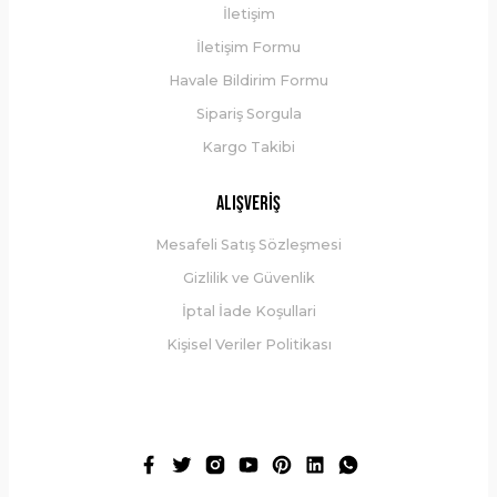
İletişim
İletişim Formu
Havale Bildirim Formu
Sipariş Sorgula
Kargo Takibi
Alışveriş
Mesafeli Satış Sözleşmesi
Gizlilik ve Güvenlik
İptal İade Koşullari
Kişisel Veriler Politikası