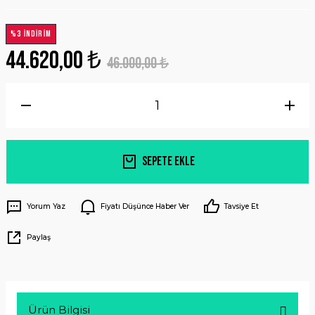
%3 İNDİRİM
44.620,00 ₺
46.000,00 ₺
Sepete Ekle
Yorum Yaz
Fiyatı Düşünce Haber Ver
Tavsiye Et
Paylaş
Ürün Bilgisi