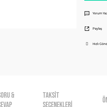
Yorum Ya
Paylaş
Hızlı Gönd
Soru &
Taksit
Ö
Cevap
Seçenekleri