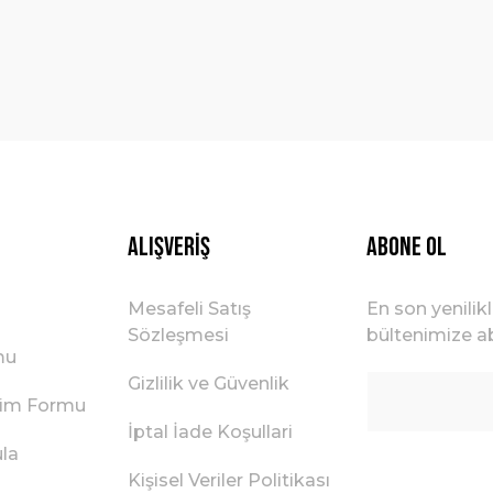
Gönder
Alışveriş
ABONE OL
Mesafeli Satış
En son yenilik
Sözleşmesi
bültenimize ab
mu
Gizlilik ve Güvenlik
irim Formu
İptal İade Koşullari
ula
Kişisel Veriler Politikası