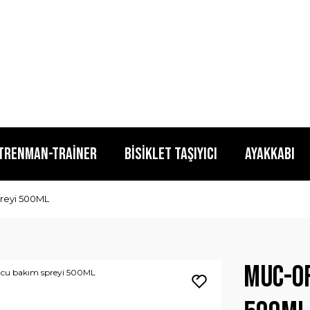
TRENMAN-TRAİNER
BİSİKLET TAŞIYICI
AYAKKABI
reyi 500ML
Muc-Of