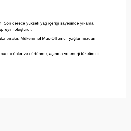
leyin! Son derece yüksek yağ içeriği sayesinde yıkama
preyini oluşturur.
abaka bırakır. Mükemmel Muc-Off zincir yağlarımızdan
şmasını önler ve sürtünme, aşınma ve enerji tüketimini
arafımıza iletebilirsiniz.