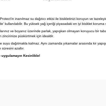
L
 Protect'in inanılmaz su dağıtıcı etkisi ile bisikletinizi koruyun ve taze
 kullanılabilir. Bu yüksek yağ içeriği piyasadaki en iyi bisiklet koruma s
arçalarınız ve boyanız üzerinde parlak, yapışkan olmayan koruyucu bir t
zincirinize püskürtmek için idealdir.
adece suyu dağıtmakla kalmaz. Aynı zamanda yıkamalar arasında kir yapı
süresini azaltır.
ize uygulamayın Kesinlikle!
diğer konularda yetersiz gördüğünüz noktaları öneri formunu kullanarak t
Ürün hakkında henüz soru sorulmamış.
Bu ürüne ilk yorumu siz yapın!
Sitemize ilk yorumu siz yapın!
Deneyimini Paylaş
Yorum Yaz
Soru Sor