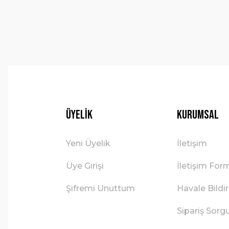
Ürün fiyatı diğer sitelerden daha pahalı.
Bu ürüne benzer farklı alternatifler olmalı.
Üyelik
Kurumsal
Yeni Üyelik
İletişim
Üye Girişi
İletişim For
Şifremi Unuttum
Havale Bild
Sipariş Sorg