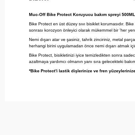
Muc-Off Bike Protect Koruyucu bakım spreyi 500M
Bike Protect en üst düzey sıvı bisiklet korumasıdır. Bike
sonrası korozyon önleyici olarak mükemmel bir 'her yerde'
Nemi dışarı atar ve şasiniz, tahrik zinciriniz, metal p
herhangi birini uygulamadan önce nemi dışarı atmak için 
Bike Protect, bisikletinizi iyice temizledikten sonra s
azaltmaya yardımcı olmanın yanı sıra gelecekteki bakım 
*Bike Protect'i lastik dişlerinize ve fren yüzeylerin
Bu ürünün fiyat bilgisi, resim, ürün açıklamalarında ve 
Görüş ve önerileriniz için teşekkür ederiz.
Ürün resmi kalitesiz, bozuk veya görüntülenemiyor.
Ürün açıklamasında eksik bilgiler bulunuyor.
Ürün bilgilerinde hatalar bulunuyor.