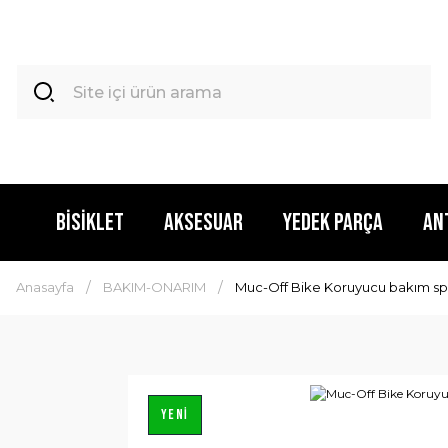
BİSİKLET
AKSESUAR
YEDEK PARÇA
AN
Anasayfa
BAKIM-ONARIM
Muc-Off Bike Koruyucu bakım sp
YENİ