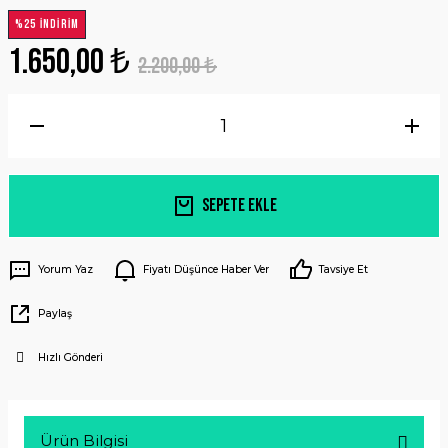
%25 İNDİRİM
1.650,00 ₺
2.200,00 ₺
Sepete Ekle
Yorum Yaz
Fiyatı Düşünce Haber Ver
Tavsiye Et
Paylaş
Hızlı Gönderi
Ürün Bilgisi