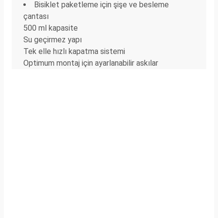
Bisiklet paketleme için şişe ve besleme
çantası
500 ml kapasite
Su geçirmez yapı
Tek elle hızlı kapatma sistemi
Optimum montaj için ayarlanabilir askılar
Yorumlar
Soru & Cevap
Bu ürüne ilk yorumu siz yapın!
Taksit Seçenekleri
Yorum Yaz
Ürün hakkında henüz soru sorulmamış.
Önerileriniz
Soru Sor
Bu ürünün fiyat bilgisi, resim, ürün açıklamalarında ve diğer
Alışveriş Deneyimi