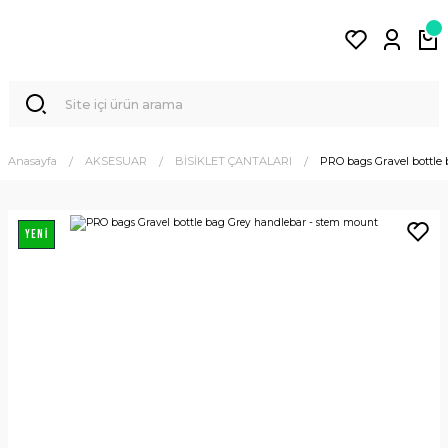
Anasayfa
AKSESUAR
BİSİKLET ÇANTALARI
PRO bags Gravel bottle
YENİ