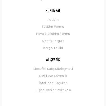
Kurumsal
İletişim
İletişim Formu
Havale Bildirim Formu
Sipariş Sorgula
Kargo Takibi
Alışveriş
Mesafeli Satış Sözleşmesi
Gizlilik ve Güvenlik
İptal İade Koşullari
Kişisel Veriler Politikası