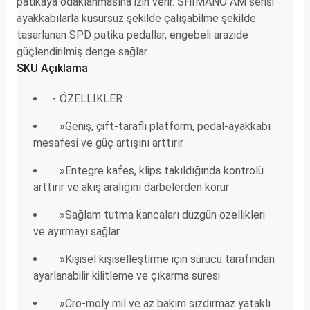
patikaya odaklanmasına izin verir. SHIMANO AM serisi
ayakkabılarla kusursuz şekilde çalışabilme şekilde
tasarlanan SPD patika pedallar, engebeli arazide
güçlendirilmiş denge sağlar.
SKU Açıklama
・ÖZELLİKLER
»Geniş, çift-taraflı platform, pedal-ayakkabı
mesafesi ve güç artışını arttırır
»Entegre kafes, klips takıldığında kontrolü
arttırır ve akış aralığını darbelerden korur
»Sağlam tutma kancaları düzgün özellikleri
ve ayırmayı sağlar
»Kişisel kişiselleştirme için sürücü tarafından
ayarlanabilir kilitleme ve çıkarma süresi
»Cro-moly mil ve az bakım sızdırmaz yataklı