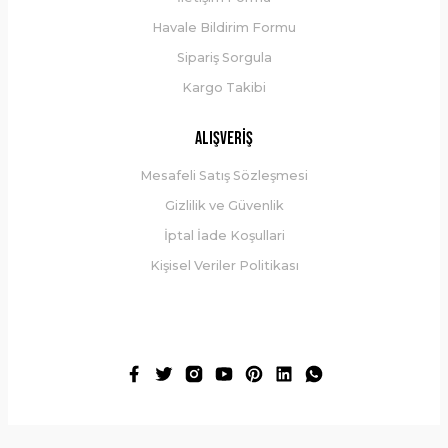
Havale Bildirim Formu
Sipariş Sorgula
Kargo Takibi
Alışveriş
Mesafeli Satış Sözleşmesi
Gizlilik ve Güvenlik
İptal İade Koşullari
Kişisel Veriler Politikası