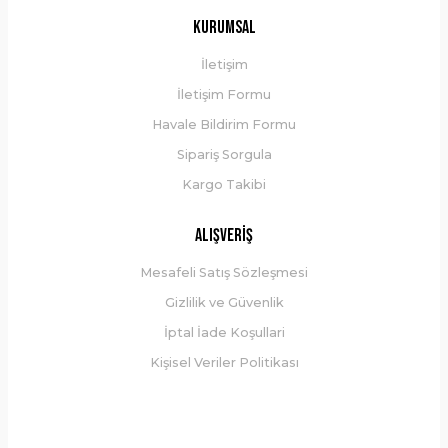
Kurumsal
İletişim
İletişim Formu
Havale Bildirim Formu
Sipariş Sorgula
Kargo Takibi
Alışveriş
Mesafeli Satış Sözleşmesi
Gizlilik ve Güvenlik
İptal İade Koşullari
Kişisel Veriler Politikası