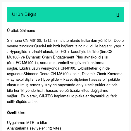
Ürün Bilgisi
Üretici: Shimano
Shimano CN-M6100, 1x12 hızlı sistemlerde kullanılan yönlü bir Deore
seviye zinciridir.Quick-Link hızlı bağlantı zincir kilidi ile bağlantı yapılır
. Hyperglide + zinciri olarak, bir HG + kasetiyle birlikte (örn.
CS-
M6100
) ve Dynamic Chain Engagement Plus aynakol dişlisi
(örn.
FC-M6100-1
), sorunsuz, verimli ve güvenilir aktarma
sağlar. Ekstra uzun versiyonda CN-6100, E-bisikletler için de
uygundur.Shimano Deore CN-M6100 zinciri, Dinamik Zincir Kavrama
+ aynakol dişlisi ve Hyperglide + kaset dişlerine hassas bir şekilde
oluşturulmuş temas yüzeyleri sayesinde en yüksek yükler altında
bile her iki yönde hızlı, hassas ve pürüzsüz vites değiştirme
sağlar . Ek olarak, SIL-TEC kaplamalı iç plakalar dayanıklılığı fark
edilir ölçüde artırır.
Özellikler:
Uygulama: MTB, e-bike
Anahtarlama seviyeleri: 12 vites