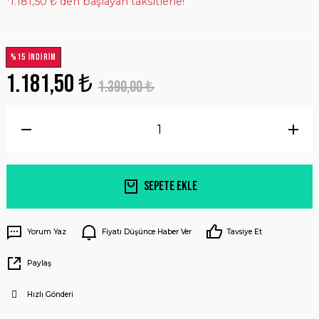
*1.181,50 ₺ den başlayan taksitlerle!
%15 İNDİRİM
1.181,50 ₺
1.390,00 ₺
Sepete Ekle
Yorum Yaz
Fiyatı Düşünce Haber Ver
Tavsiye Et
Paylaş
Hızlı Gönderi