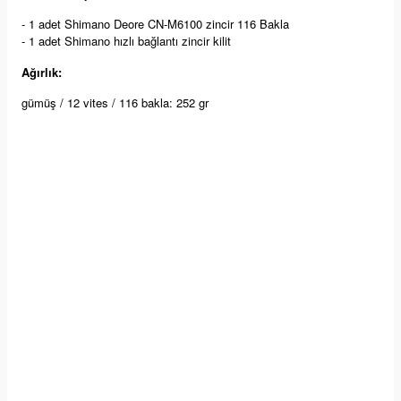
- 1 adet Shimano Deore CN-M6100 zincir 116 Bakla
- 1 adet Shimano hızlı bağlantı zincir kilit
Ağırlık:
gümüş / 12 vites / 116 bakla: 252 gr
Yorumlar
Soru & Cevap
Bu ürüne ilk yorumu siz yapın!
Taksit Seçenekleri
Yorum Yaz
Ürün hakkında henüz soru sorulmamış.
Önerileriniz
Soru Sor
Bu ürünün fiyat bilgisi, resim, ürün açıklamalarında ve diğer
Alışveriş Deneyimi
konularda yetersiz gördüğünüz noktaları öneri formunu