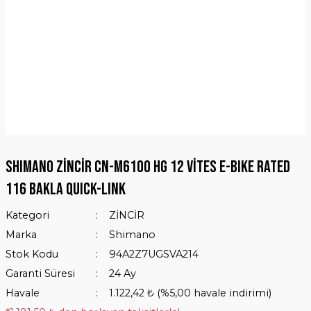
SHIMANO Zincir CN-M6100 HG 12 vites E-BIKE RATED
116 bakla QUICK-LINK
Kategori
ZİNCİR
Marka
Shimano
Stok Kodu
94A2Z7UGSVA214
Garanti Süresi
24 Ay
Havale
1.122,42 ₺ (%5,00 havale indirimi)