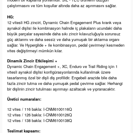
çalıştırmasını ve tüm koşullar altında daha az aşınmasını sağlar.
HG:
12 vitesli HG zinciri, Dynamic Chain Engagement Plus krank veya
aynakol dişlisi ile kombinasyon halinde iç plakaların ucundaki daha
büyük parçalar sayesinde daha sıkı zincir kılavuzluğuyla sorunsuz
güç aktarımı ve daha sessiz ve daha yumuşak bir aktarma organı
sağlar. Ve Hyperglide + ile kombinasyon, pedal çevirmeyi kesmeden
vites değiştirmeyi mümkün kılar.
Dinamik Zincir Etkileşimi +
Dynamic Chain Engagement +, XC, Enduro ve Trail Riding için 1
vitesli aynakol dişlisi konfigürasyonlarında kullanılmak üzere
tasarlanmış özel bir dişli diş profilidir. Engebeli arazide bile daha
fazla zincir tutma ve daha yumuşak pedal çevirme sağlar. Herhangi
bir dişlinin zincir tutulması aşınmayı azaltacak ve yıpranacaktır.
Üretici numaraları:
12 vites / 116 bakla: I-CNM6100116Q
12 vites / 126 bakla: I-CNM6100126Q
12 vites / 138 bakla: I-CNM6100138Q
Teslimat kapsamı: