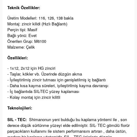
Teknik Özellikler:
Üretim Modelleri: 116, 126, 138 bakla
Montaj: zincir kilidi (Hızlı Bağlantı)
Perçin tipi: Masif
Bağlı yönü: Evet
Önerilen Grup: M6100
Malzeme: Çelik
Özellikleri:
- 1x12, 2x12 için HG zinciri
- Taşlar, kökler vb. Üzerinde düzgün akma
- İyileştirilmiş zincir tutması için genişletilmiş iç bağlantı
- Daha kısa kayma süreleri, iyileştirilmiş kayma davranışı
- İç bağlantıda SIL-TEC yüzey kaplaması
- Kolay montaj için zincir kilitli
Teknolojileri:
SIL - TEC:
Shimanonun yeni bulduğu bu kaplama yöntemi ile , son
derece düşük sürtünme yüzeyi elde edilmiştir. SIL- TEC gömülü florür
parçacıkların kullanımı ile sistem performansını artıran , daha üstün,
modern bir kaplama yöntemidir. SIL - TEC ürünlerin düzgün