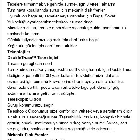
Tepelere tırmanmak ve şehirde sürmek için 8 vitesli aktarım
Tüm hava koşullarında sürüş için mekanik disk frenler
Uyumlu ön bagajlar, sepetler veya çantalar için Bagaj Soketi
Yüksekliği ayarlanabilen teleskopik tutma direği
Masaların altına, tren ve otobüslere sığacak şekilde tasarlanan 10
saniyede katlama
Günlük ihtiyaçlarınızı taşımak için dahili arka bagaj
Yağmurlu günler için dahili çamurluklar
Teknolojiler
DoubleTruss™ Teknolojisi
Tasarım gereği daha sert
Tern kadroların arka yarısı, ekstra sertlik oluşturmak için DoubleTruss
dediğimiz patentli bir 3D yapı kullanır. Bisikletlerimizin daha az
esnemesi için burulma kuvvetlerine direnmeye yardımcı olur. Bu,
daha fazla sertlik, pedallardan arka tekerleğe çok daha iyi güç
aktarımı anlamına gelir. Kanıt sürüşte.
Teleskopik Gidon
Sürüş konumunuzu seçin
Teleskopik Gidonumuz size konfor için yüksek veya aerodinamik için
alçak sürüş seçeneği sunar. Taşınabilirlik için kısa, kompakt bir hale
getirilir, ancak uzatılması yalnızca birkaç saniye sürer. Ayrıca, sert
ve güçlüdür, böylece tam bisiklet sağlamlığı elde edersiniz.
Mekanik Disk Frenler