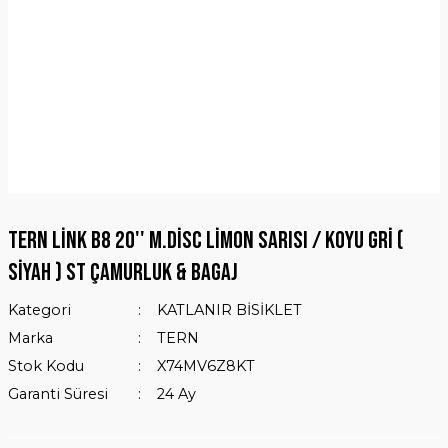
TERN LİNK B8 20'' M.Disc Limon Sarısı / Koyu Gri (
Siyah ) ST Çamurluk & Bagaj
Kategori
KATLANIR BİSİKLET
Marka
TERN
Stok Kodu
X74MV6Z8KT
Garanti Süresi
24 Ay