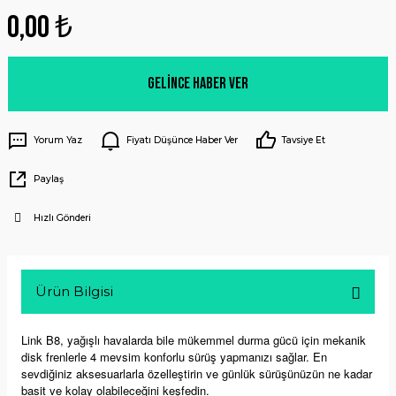
0,00 ₺
Gelince Haber Ver
Yorum Yaz
Fiyatı Düşünce Haber Ver
Tavsiye Et
Paylaş
Hızlı Gönderi
Ürün Bilgisi
Link B8, yağışlı havalarda bile mükemmel durma gücü için mekanik
disk frenlerle 4 mevsim konforlu sürüş yapmanızı sağlar. En
sevdiğiniz aksesuarlarla özelleştirin ve günlük sürüşünüzün ne kadar
basit ve kolay olabileceğini keşfedin.