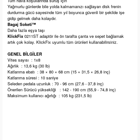
Tüm hava koşullarında sürüş için
Yağmurlu günlerde bile yolda kalmamanızı sağlayan disk frenin
durdurma gücü sayesinde tüm yıl boyunca güvenli bir şekilde işe
gidip gelmek daha kolaydır.
Bagaj Soketi™
Daha fazla eşya taşı
KlickFix
0211ST
adaptör ile ön tarafta çanta ve sepet bağlamak
artık çok kolay. KlickFix uyumlu tüm ürünleri kullanabilirsiniz.
GENEL BİLGİLER
Vites sayısı : 1x8
Ağırlık : 13,6 kg (30 lb)
Katlanma ebatı : 38 × 80 × 68 cm (15 × 31,5 × 26,8 inç)
Katlanma süresi : 10 saniye
Seleden pedala uzunluk : 70 - 96 cm (27,6 - 37,8 inç)
Önerilen Sürücü yüksekliği : 142 - 190 cm (55,9 - 74,8 inç)
Maksimum kullanıcı ağırlığı : 105 kg (231,5 lb)
Yorumlar
Soru & Cevap