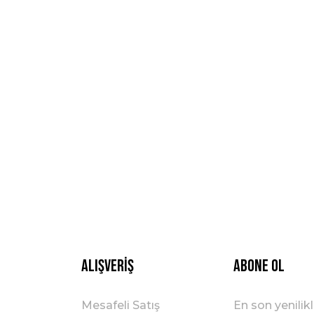
Alışveriş
ABONE OL
Mesafeli Satış
En son yenilik