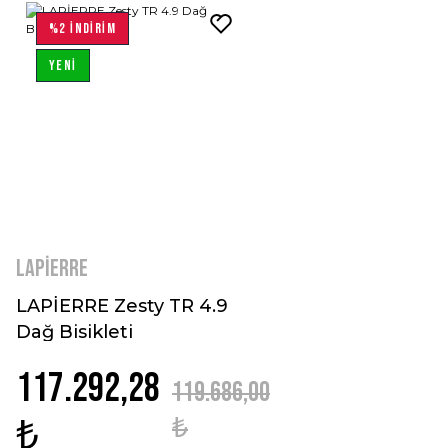
%2 İNDİRİM
YENİ
LAPİERRE
LAPİERRE Zesty TR 4.9
Dağ Bisikleti
117.292,28
119.686,00
₺
₺