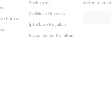
Sözleşmesi
bültenimize ab
mu
Gizlilik ve Güvenlik
irim Formu
İptal İade Koşullari
ula
Kişisel Veriler Politikası
i