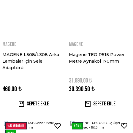
MAGENE
MAGENE
MAGENE L508/L308 Arka
Magene TEO P515 Power
Lambalar İçin Sele
Metre Aynakol 170mm
Adaptörü
31.990,00 ₺
460,00 ₺
30.390,50 ₺
Sepete Ekle
Sepete Ekle
%5 İNDİRİM
YENİ