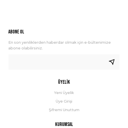
ABONE OL
En son yeniliklerden haberdar olmak için e-bültenimize
abone olabilirsiniz.
Üyelik
Yeni Üyelik
Üye Girişi
Şifremi Unuttum
Kurumsal