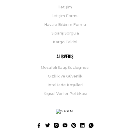
İletişim
İletişim Formu
Havale Bildirim Formu
Sipariş Sorgula
Kargo Takibi
Alışveriş
Mesafeli Satış Sözleşmesi
Gizlilik ve Güvenlik
İptal İade Koşullari
Kişisel Veriler Politikası