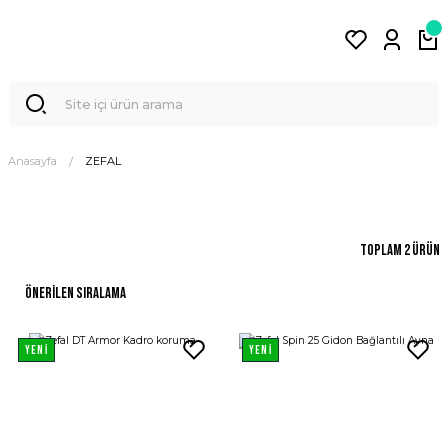
Anasayfa
ZEFAL
Toplam 2 ürün
YENİ
YENİ