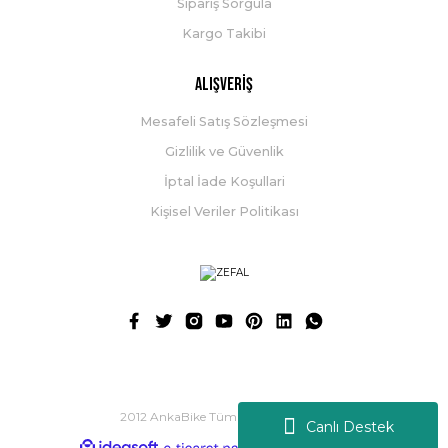
Sipariş Sorgula
Kargo Takibi
Alışveriş
Mesafeli Satış Sözleşmesi
Gizlilik ve Güvenlik
İptal İade Koşullari
Kişisel Veriler Politikası
2012 AnkaBike Tüm Hakları Saklıdır.
Canlı Destek
ideasoft
ile