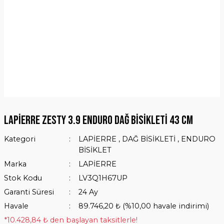
LAPİERRE ZESTY 3.9 ENDURO DAĞ BİSİKLETİ 43 CM
Kategori
LAPİERRE
,
DAĞ BİSİKLETİ
,
ENDURO
BİSİKLET
Marka
LAPİERRE
Stok Kodu
LV3Q1H67UP
Garanti Süresi
24 Ay
Havale
89.746,20 ₺ (%10,00 havale indirimi)
*10.428,84 ₺ den başlayan taksitlerle!