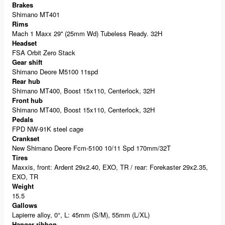
Brakes
Shimano MT401
Rims
Mach 1 Maxx 29'' (25mm Wd) Tubeless Ready. 32H
Headset
FSA Orbit Zero Stack
Gear shift
Shimano Deore M5100 11spd
Rear hub
Shimano MT400, Boost 15x110, Centerlock, 32H
Front hub
Shimano MT400, Boost 15x110, Centerlock, 32H
Pedals
FPD NW-91K steel cage
Crankset
New Shimano Deore Fcm-5100 10/11 Spd 170mm/32T
Tires
Maxxis, front: Ardent 29x2.40, EXO, TR / rear: Forekaster 29x2.35,
EXO, TR
Weight
15.5
Gallows
Lapierre alloy, 0°, L: 45mm (S/M), 55mm (L/XL)
Hanger ribbon