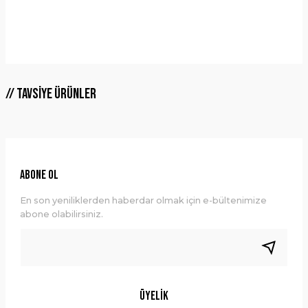
Bu ürünün fiyat bilgisi, resim, ürün açıklamalarında ve diğer
Alışveriş Deneyimi
konularda yetersiz gördüğünüz noktaları öneri formunu
kullanarak tarafımıza iletebilirsiniz.
Görüş ve önerileriniz için teşekkür ederiz.
Sitemize ilk yorumu siz yapın!
Tavsiye Ürünler
Ürün resmi kalitesiz, bozuk veya görüntülenemiyor.
Ürün açıklamasında eksik bilgiler bulunuyor.
Deneyimini Paylaş
Ürün bilgilerinde hatalar bulunuyor.
Ürün fiyatı diğer sitelerden daha pahalı.
Bu ürüne benzer farklı alternatifler olmalı.
ABONE OL
En son yeniliklerden haberdar olmak için e-bültenimize
abone olabilirsiniz.
Gönder
Üyelik