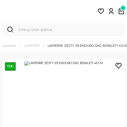
Anasayfa
LAPİERRE
LAPİERRE ZESTY 3.9 ENDURO DAĞ BİSİKLETİ 43 C
YENİ