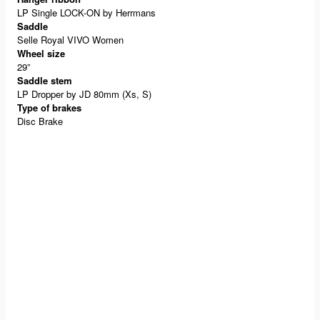
LP Single LOCK-ON by Herrmans
Saddle
Selle Royal VIVO Women
Wheel size
29”
Saddle stem
LP Dropper by JD 80mm (Xs, S)
Type of brakes
Disc Brake
Yorumlar
Soru & Cevap
Bu ürüne ilk yorumu siz yapın!
Taksit Seçenekleri
Yorum Yaz
Ürün hakkında henüz soru sorulmamış.
Önerileriniz
Soru Sor