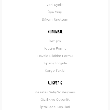
Yeni Üyelik
Üye Girişi
Şifremi Unuttum
MUC-OFF
Kurumsal
Muc-Off Ultimate Tubeless Kit-DH/Trail/Enduro
İletişim
İletişim Formu
Havale Bildirim Formu
3.300,00 ₺
Sipariş Sorgula
Kargo Takibi
Sepete Ekle
Alışveriş
YENİ
Mesafeli Satış Sözleşmesi
Gizlilik ve Güvenlik
İptal İade Koşullari