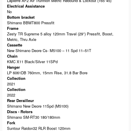
Lapierre AF2 Air Trunnion Metric Rebound & Lockout (165*45)
Electrical Assistance
No
Bottom bracket
Shimano BBMT800 Pressfit
Frame
Zesty TR Supreme 5 alloy 120mm Travel (29″) Pressfit, Boost,
Metric, Thru Axle
Cassette
New Shimano Deore Cs- M5100 – 11 Spd 11–51T
Chain
KMC X11 Black/Silver 11SPd
Hanger
LP 6061DB 760mm, 15mm Rise, 31.8 Bar Bore
Collection
2021
Collection
2022
Rear Derailleur
Shimano New Deore 11Spd (M5100)
Discs - Rotors
Shimano SM-RT30 180/180mm
Fork
Suntour Raidon32 RLR Boost 120mm